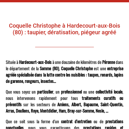
Coquelle Christophe à Hardecourt-aux-Bois
(80) : taupier, dératisation, piégeur agréé
Située à
Hardecourt-aux-Bois
à une douzaine de kilomètres de
Péronne
dans
le département de la
Somme (80)
,
Coquelle Christophe
est une
entreprise
agréée spécialisée dans la lutte contre les nuisibles : taupes, renards, lapins
de garenne, rongeurs, insectes…
Que vous soyez un
particulier
, un
professionnel
ou une
collectivité locale
,
nous intervenons rapidement pour tous
traitements curatifs ou
préventifs
sur les secteurs de
Amiens, Albert, Bapaume, Saint-Quentin,
Arras, Doullens, Roye, Montdidier, Ham, Bray-sur-Somme, Nesle, ...
Que ce soit sous la forme d'un
contrat d'entretien
ou de
prestations
ponctuelles
, nous vous garantissons des
prestations rapides et